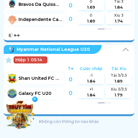
0
Tài 3
Bravos Da Quissama
0
1.69
1.84
0
Xỉu 3
0
Independente Candomble Bantu
K
1.89
1.74
0
-
0
Myanmar National League U20
Hiệp 1
05:14
7
Cược chấp
Tài Xỉu
-1
Tài 3/3.5
Shan United FC U20
0
1.84
1.89
+1
Xỉu 3/3.5
0
Galaxy FC U20
K
1.84
1.79
0
-
0
0
-
0
Không còn thông tin nào khác