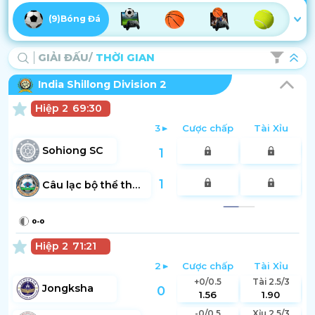
(
9
)
Bóng Đá
GIẢI ĐẤU
/
THỜI GIAN
India Shillong Division 2
Hiệp 2
69:30
3
Cược chấp
Tài Xỉu
Sohiong SC
1
1
Câu lạc bộ thể thao Tynring
0
-
0
Hiệp 2
71:21
2
Cược chấp
Tài Xỉu
+0/0.5
Tài 2.5/3
Jongksha
0
1.56
1.90
-0/0.5
Xỉu 2.5/3